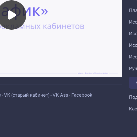
Пла
Исс
Исс
Исс
Исс
Руч
 - VK (старый кабинет) - VK Ass - Facebook
По
Кас