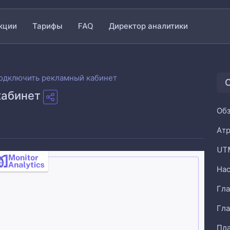
кции
Тарифы
FAQ
Директор аналитики
подключить рекламный кабинет
С
кабинет
Обз
Ат
UT
Гла
Гла
Пла