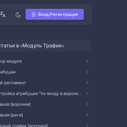
Вход/Регистрация
татьи в «Модуль Трафик»
ор модуля
рибуции
M-регламент
Настройка атрибуции "по входу в воронку""
вная [воронки]
вная [реги]
тный трафик [воронки]